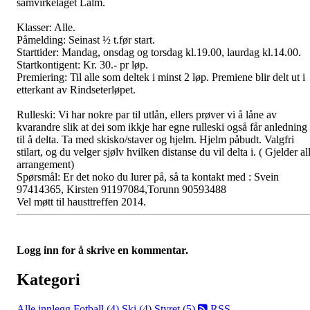
samvirkelaget Lalm.
Klasser: Alle.
Påmelding: Seinast ½ t.før start.
Starttider: Mandag, onsdag og torsdag kl.19.00, laurdag kl.14.00.
Startkontigent: Kr. 30.- pr løp.
Premiering: Til alle som deltek i minst 2 løp. Premiene blir delt ut i
etterkant av Rindseterløpet.
Rulleski: Vi har nokre par til utlån, ellers prøver vi å låne av
kvarandre slik at dei som ikkje har egne rulleski også får anledning
til å delta. Ta med skisko/staver og hjelm. Hjelm påbudt. Valgfri
stilart, og du velger sjølv hvilken distanse du vil delta i. ( Gjelder al
arrangement)
Spørsmål: Er det noko du lurer på, så ta kontakt med : Svein
97414365, Kirsten 91197084,Torunn 90593488
Vel møtt til hausttreffen 2014.
Logg inn for å skrive en kommentar.
Kategori
Alle innlegg
Fotball (4)
Ski (4)
Styret (5)
RSS