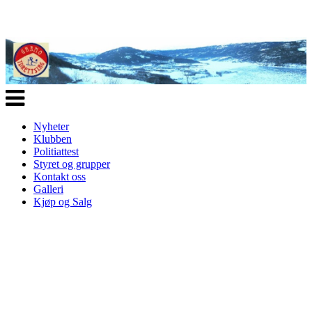
Veksle
navigasjon
Nyheter
Klubben
Politiattest
Styret og grupper
Kontakt oss
Galleri
Kjøp og Salg