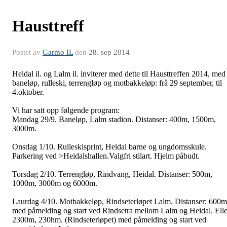
Hausttreff
Postet av
Garmo IL
den
28. sep 2014
Heidal il. og Lalm il. inviterer med dette til Hausttreffen 2014, med
baneløp, rulleski, terrengløp og motbakkeløp: frå 29 september, til
4.oktober.
Vi har satt opp følgende program:
Mandag 29/9. Baneløp, Lalm stadion. Distanser: 400m, 1500m,
3000m.
Onsdag 1/10. Rulleskisprint, Heidal barne og ungdomsskule.
Parkering ved >Heidalshallen.Valgfri stilart. Hjelm påbudt.
Torsdag 2/10. Terrengløp, Rindvang, Heidal. Distanser: 500m,
1000m, 3000m og 6000m.
Laurdag 4/10. Motbakkeløp, Rindseterløpet Lalm. Distanser: 600m
med påmelding og start ved Rindsetra mellom Lalm og Heidal. Elle
2300m, 230hm. (Rindseterløpet) med påmelding og start ved