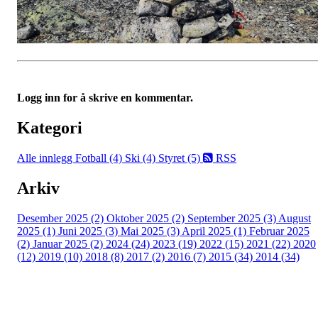
Logg inn for å skrive en kommentar.
Kategori
Alle innlegg
Fotball (4)
Ski (4)
Styret (5)
RSS
Arkiv
Desember 2025 (2)
Oktober 2025 (2)
September 2025 (3)
August
2025 (1)
Juni 2025 (3)
Mai 2025 (3)
April 2025 (1)
Februar 2025
(2)
Januar 2025 (2)
2024 (24)
2023 (19)
2022 (15)
2021 (22)
2020
(12)
2019 (10)
2018 (8)
2017 (2)
2016 (7)
2015 (34)
2014 (34)