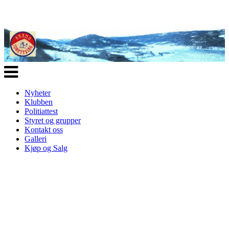
Veksle
navigasjon
Nyheter
Klubben
Politiattest
Styret og grupper
Kontakt oss
Galleri
Kjøp og Salg