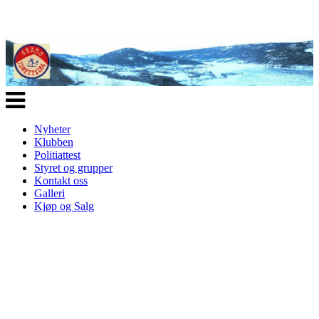
Veksle
navigasjon
Nyheter
Klubben
Politiattest
Styret og grupper
Kontakt oss
Galleri
Kjøp og Salg