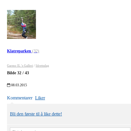
Klatreparken
(32)
Garmo IL 's Galleri
/
Idrettsdag
Bilde
32
/
43
08.03.2015
Kommentarer
Liker
Bli den første til å like dette!