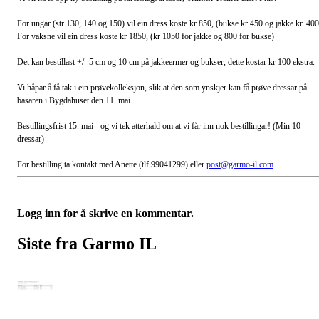
For ungar (str 130, 140 og 150) vil ein dress koste kr 850, (bukse kr 450 og jakke kr. 400
For vaksne vil ein dress koste kr 1850, (kr 1050 for jakke og 800 for bukse)
Det kan bestillast +/- 5 cm og 10 cm på jakkeermer og bukser, dette kostar kr 100 ekstra.
Vi håpar å få tak i ein prøvekolleksjon, slik at den som ynskjer kan få prøve dressar på
basaren i Bygdahuset den 11. mai.
Bestillingsfrist 15. mai - og vi tek atterhald om at vi får inn nok bestillingar! (Min 10
dressar)
For bestilling ta kontakt med Anette (tlf 99041299) eller
post@garmo-il.com
Logg inn for å skrive en kommentar.
Siste fra Garmo IL