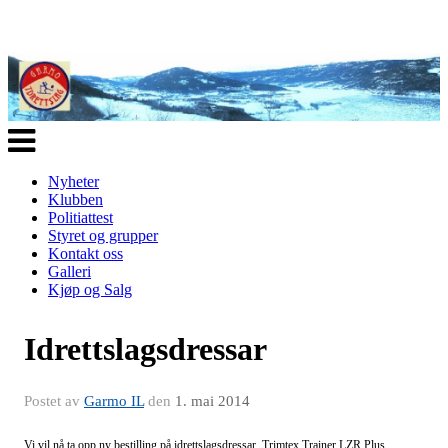
Veksle
navigasjon
Nyheter
Klubben
Politiattest
Styret og grupper
Kontakt oss
Galleri
Kjøp og Salg
Idrettslagsdressar
Postet av
Garmo IL
den
1. mai 2014
Vi vil nå ta opp ny bestilling på idrettslagsdressar, Trimtex Trainer LZR Plus.