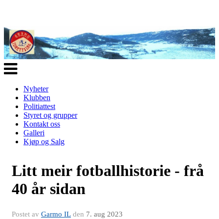
Veksle
navigasjon
Nyheter
Klubben
Politiattest
Styret og grupper
Kontakt oss
Galleri
Kjøp og Salg
Litt meir fotballhistorie - frå
40 år sidan
Postet av
Garmo IL
den
7. aug 2023