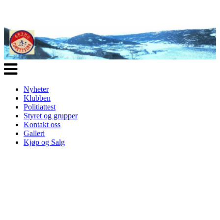
Veksle
navigasjon
Nyheter
Klubben
Politiattest
Styret og grupper
Kontakt oss
Galleri
Kjøp og Salg