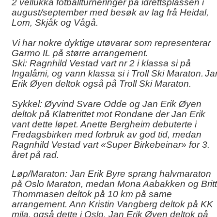
2 vellukka fotballturneringer på idrettsplassen i
august/september med besøk av lag frå Heidal,
Lom, Skjåk og Vågå.
Vi har nokre dyktige utøvarar som representerar
Garmo IL på større arrangement.
Ski: Ragnhild Vestad vart nr 2 i klassa si på
Ingalåmi, og vann klassa si i Troll Ski Maraton.
Ja
Erik Øyen deltok også på Troll Ski Maraton.
Sykkel: Øyvind Svare Odde og Jan Erik Øyen
deltok på Klatrerittet mot Rondane der Jan Erik
vant dette løpet. Anette Bergheim debuterte i
Fredagsbirken med forbruk av god tid, medan
Ragnhild Vestad vart «Super Birkebeinar» for 3.
året på rad.
Løp/Maraton: Jan Erik Byre sprang halvmaraton
på Oslo Maraton, medan Mona Aabakken og Britt
Thommasen deltok på 10 km på same
arrangement. Ann Kristin Vangberg deltok på KK
mila, også dette i Oslo. Jan Erik Øyen deltok på