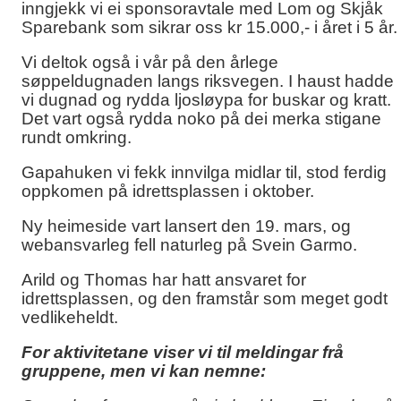
inngjekk vi ei sponsoravtale med Lom og Skjåk
Sparebank som sikrar oss kr 15.000,- i året i 5 år.
Vi deltok også i vår på den årlege
søppeldugnaden langs riksvegen. I haust hadde
vi dugnad og rydda ljosløypa for buskar og kratt.
Det vart også rydda noko på dei merka stigane
rundt omkring.
Gapahuken vi fekk innvilga midlar til, stod ferdig
oppkomen på idrettsplassen i oktober.
Ny heimeside vart lansert den 19. mars, og
webansvarleg fell naturleg på Svein Garmo.
Arild og Thomas har hatt ansvaret for
idrettsplassen, og den framstår som meget godt
vedlikeheldt.
For aktivitetane viser vi til meldingar frå
gruppene, men vi kan nemne: