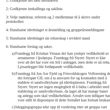
1: Godkjenne dei med stemmerett
2: Godkjenne innkallinga og saklista
3: Velje møteleiar, referent og 2 medlemmar til å skrive under
protokollen
4: Handsame idrettslaget si årsmelding og gruppeårsmeldingane
5: Handsame idrettslaget sin rekneskap i revidert stand
6: Handsame forslag og saker.
a)
Framlegg frå Kristian Venaas der han ynskjer vedlikehold av
armaturene i ljosløypa. Framlegg frå Styret: Styret er klar
over att det har vore ein feil i anlegget, men dette er nå retta
Ljosanlegget blir fortløpande vedlikehalde.
b)
Framlegg frå Jon Are Fjeld og Frisvoldskogen Velforening d
dei forespør GIL om å ta ansvaret for og kostnaden med å
etablere ei sandvolleybane på idrettsplassen. Framlegg frå
Styret: Styret ser ingen moglegheit til å bidra i arbeidet med
etablering av sandvolleybane, da laget alt har mange baner
og anlegg som skal vedlikeheldast. Arealet som tidligare ha
vore stillt til disposisjon til dette formålet kan fortsatt brukas
c)
Isleggingsgruppa teke opp til vurdering etter att gruppa vart