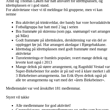
Arild og Thomas Løken har hatt ansvaret for idrettsplassen, og
idrettsplassen er i god stand.
For aktivitetane viser vi til meldingar frå gruppene, men vi kan
nemne
Bra aktivitet på trimkveldar, der bandy har vore hovudaktivit
Fotballgruppa har hatt med 2 lag i serien
Bra frammøte på skirenna (som pga. snømangel vart arranger
på Mån)
Godt frammøte på idrettskulen, derskitrening var ein del av
opplegget før jul. Har arrangert akedagar i Bjørgebakkane.
Idrettsdag på idrettsplassen med godt frammøte med mange
aktivitetar
Turorienteringa er framleis populær, svært mange deltok og
leverte kort også i 2013
Mange deltok på større arrangement, og Ragnhild Vestad var
Super-Birkebeiner for andre år på rad ved å klare merket i all
3 Birkebeiner-arrangementa. Jan Erik Øyen deltok også på
alle tre arrangementa og vart med det «årets Birkebeiner».
Medlemstalet var ved årsskiftet 181 medlemmar.
Styret vil takke
Alle medlemmane for god aktivitet!
Gruppeleiarane, gruppemedlemmane og andre som har vore