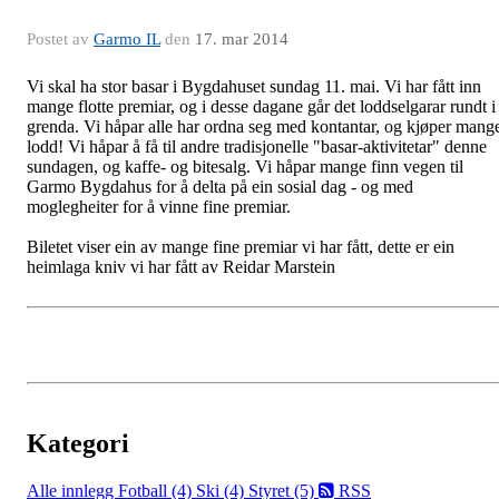
Postet av
Garmo IL
den
17. mar 2014
Vi skal ha stor basar i Bygdahuset sundag 11. mai. Vi har fått inn
mange flotte premiar, og i desse dagane går det loddselgarar rundt i
grenda. Vi håpar alle har ordna seg med kontantar, og kjøper mang
lodd! Vi håpar å få til andre tradisjonelle "basar-aktivitetar" denne
sundagen, og kaffe- og bitesalg. Vi håpar mange finn vegen til
Garmo Bygdahus for å delta på ein sosial dag - og med
moglegheiter for å vinne fine premiar.
Biletet viser ein av mange fine premiar vi har fått, dette er ein
heimlaga kniv vi har fått av Reidar Marstein
Kategori
Alle innlegg
Fotball (4)
Ski (4)
Styret (5)
RSS