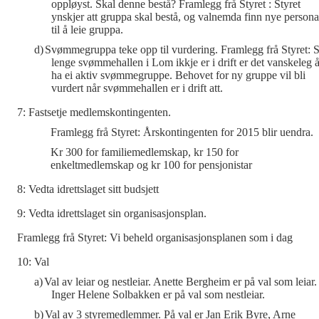
oppløyst. Skal denne bestå? Framlegg frå Styret : Styret
ynskjer att gruppa skal bestå, og valnemda finn nye persona
til å leie gruppa.
d)
Svømmegruppa teke opp til vurdering. Framlegg frå Styret: 
lenge svømmehallen i Lom ikkje er i drift er det vanskeleg 
ha ei aktiv svømmegruppe. Behovet for ny gruppe vil bli
vurdert når svømmehallen er i drift att.
7: Fastsetje medlemskontingenten.
Framlegg frå Styret: Årskontingenten for 2015 blir uendra.
Kr 300 for
familiemedlemskap, kr 150 for
enkeltmedlemskap og kr 100 for pensjonistar
8: Vedta idrettslaget sitt budsjett
9: Vedta idrettslaget sin organisasjonsplan.
Framlegg frå Styret: Vi beheld organisasjonsplanen som i dag
10: Val
a)
Val av leiar og nestleiar. Anette Bergheim er på val som leiar.
Inger Helene Solbakken er på val som nestleiar.
b)
Val av 3 styremedlemmer. På val er Jan Erik Byre, Arne