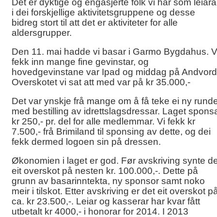
Det er dyktige og engasjerte folk vi har som leiara
i dei forskjellige aktivitetsgruppene og desse
bidreg stort til att det er aktiviteter for alle
aldersgrupper.
Den 11. mai hadde vi basar i Garmo Bygdahus. V
fekk inn mange fine gevinstar, og
hovedgevinstane var Ipad og middag på Andvord
Overskotet vi sat att med var på kr 35.000,-
Det var ynskje frå mange om å få teke ei ny rund
med bestilling av idrettslagsdressar. Laget spons
kr 250,- pr. del for alle medlemmar. Vi fekk kr
7.500,- frå Brimiland til sponsing av dette, og dei
fekk dermed logoen sin på dressen.
Økonomien i laget er god. Før avskriving synte de
eit overskot på nesten kr. 100.000,-. Dette på
grunn av basarinntekta, ny sponsor samt noko
meir i tilskot. Etter avskriving er det eit overskot p
ca. kr 23.500,-. Leiar og kasserar har kvar fått
utbetalt kr 4000,- i honorar for 2014. I 2013