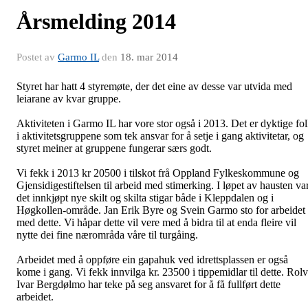
Årsmelding 2014
Postet av
Garmo IL
den
18. mar 2014
Styret har hatt 4 styremøte, der det eine av desse var utvida med
leiarane av kvar gruppe.
Aktiviteten i Garmo IL har vore stor også i 2013. Det er dyktige fo
i aktivitetsgruppene som tek ansvar for å setje i gang aktivitetar, og
styret meiner at gruppene fungerar særs godt.
Vi fekk i 2013 kr 20500 i tilskot frå Oppland Fylkeskommune og
Gjensidigestiftelsen til arbeid med stimerking. I løpet av hausten var
det innkjøpt nye skilt og skilta stigar både i Kleppdalen og i
Høgkollen-område. Jan Erik Byre og Svein Garmo sto for arbeidet
med dette. Vi håpar dette vil vere med å bidra til at enda fleire vil
nytte dei fine nærområda våre til turgåing.
Arbeidet med å oppføre ein gapahuk ved idrettsplassen er også
kome i gang. Vi fekk innvilga kr. 23500 i tippemidlar til dette. Rolv
Ivar Bergdølmo har teke på seg ansvaret for å få fullført dette
arbeidet.