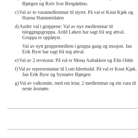
Bjørgen og Rolv Ivar Bergdølmo.
c)
Val av to varamedlemmar til styret. På val er Knut Kjøk og
Hanna Hammerdalen
d)
Andre val i gruppene: Val av nye medlemmar til
isleggingsgruppa. Arild Løken har sagt frå seg attval.
Gruppa er oppløyst.
Val av nytt gruppemedlem i gruppa gang og mosjon. Jan
Erik Byre har sagt frå seg attval.
e)
Val av 2 revisorar. På val er Mona Aabakken og Elin Odde
f)
Val av representantar til Lom Idrettsråd. På val er Knut Kjøk,
Jan Erik Byre og Synnøve Bjørgen
g)
Val av valkomite, med ein leiar, 2 medlemmar og ein vara til
neste årsmøte.