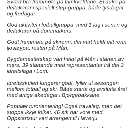
Svært bra frammøte på trimkveldane. Ei auke på
deltakarar i spesielt step-gruppa, både tysdagar
og fredagar.
God aktivitet i fotballgruppa, med 1 lag i serien og
deltakarar på dommarkurs.
Godt frammøte på skirenn, det vart heldt eitt renn 
ljosløypa, resten på Mån.
Bygdamesterskap vart heldt på Mån i starten av
mars. 39 startande med representantar frå dei 3
idrettslaga i Lom.
Idrettsskulen fungerer godt, fyller ut sesongen
mellom fotball og ski. Både starta og avslutta året
med artige akedagar i Bjørgebakkane.
Populær turorientering! Også travaleg, men det
stoppa ikkje folket. 46 stk har vore med.
Oppstartstur vart arrangert til Havørju.