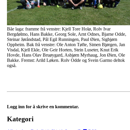
Båe laga: framme frå venstre: Kjell Tore Holø, Rolv Ivar
Bergdølmo, Hans Bakke, Georg Sole, Arnt Odnes, Bjarne Odde,
Steinar Jøråndstad, Pål Egil Runningen, Paul Øien, Sigbjørn
Oppheim. Bak frå venstre: Ole Anton Tøfte, Simen Bjørgen, Jan
Visdal, Kjell Ekle, Ole Geir Horten, Stein Luseter, Knut Erik
Hovde, Hans Olav Bruøygard, Asbjørn Myrhaug, Jon Øien, Ole
Bakke. Fremst: Arild Løken. Rolv Odde og Svein Garmo deltok
også.
Logg inn for å skrive en kommentar.
Kategori