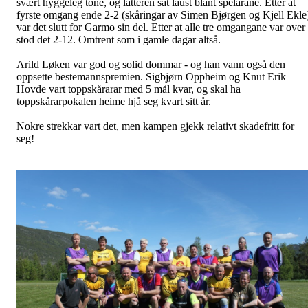
svært hyggeleg tone, og latteren sat laust blant spelarane. Etter at
fyrste omgang ende 2-2 (skåringar av Simen Bjørgen og Kjell Ekle
var det slutt for Garmo sin del. Etter at alle tre omgangane var over
stod det 2-12. Omtrent som i gamle dagar altså.
Arild Løken var god og solid dommar - og han vann også den
oppsette bestemannspremien. Sigbjørn Oppheim og Knut Erik
Hovde vart toppskårarar med 5 mål kvar, og skal ha
toppskårarpokalen heime hjå seg kvart sitt år.
Nokre strekkar vart det, men kampen gjekk relativt skadefritt for
seg!