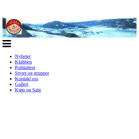
Veksle
navigasjon
Nyheter
Klubben
Politiattest
Styret og grupper
Kontakt oss
Galleri
Kjøp og Salg