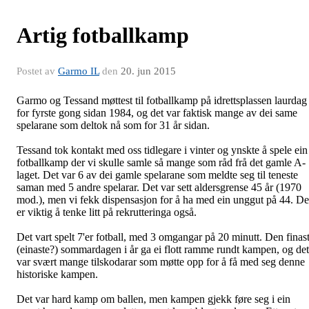
Artig fotballkamp
Postet av
Garmo IL
den
20. jun 2015
Garmo og Tessand møttest til fotballkamp på idrettsplassen laurdag
for fyrste gong sidan 1984, og det var faktisk mange av dei same
spelarane som deltok nå som for 31 år sidan.
Tessand tok kontakt med oss tidlegare i vinter og ynskte å spele ein
fotballkamp der vi skulle samle så mange som råd frå det gamle A-
laget. Det var 6 av dei gamle spelarane som meldte seg til teneste
saman med 5 andre spelarar. Det var sett aldersgrense 45 år (1970
mod.), men vi fekk dispensasjon for å ha med ein unggut på 44. De
er viktig å tenke litt på rekrutteringa også.
Det vart spelt 7'er fotball, med 3 omgangar på 20 minutt. Den finas
(einaste?) sommardagen i år ga ei flott ramme rundt kampen, og det
var svært mange tilskodarar som møtte opp for å få med seg denne
historiske kampen.
Det var hard kamp om ballen, men kampen gjekk føre seg i ein