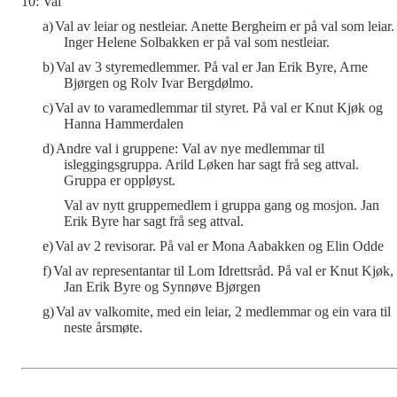
10: Val
a)
Val av leiar og nestleiar. Anette Bergheim er på val som leiar.
Inger Helene Solbakken er på val som nestleiar.
b)
Val av 3 styremedlemmer. På val er Jan Erik Byre, Arne
Bjørgen og Rolv Ivar Bergdølmo.
c)
Val av to varamedlemmar til styret. På val er Knut Kjøk og
Hanna Hammerdalen
d)
Andre val i gruppene: Val av nye medlemmar til
isleggingsgruppa. Arild Løken har sagt frå seg attval.
Gruppa er oppløyst.
Val av nytt gruppemedlem i gruppa gang og mosjon. Jan
Erik Byre har sagt frå seg attval.
e)
Val av 2 revisorar. På val er Mona Aabakken og Elin Odde
f)
Val av representantar til Lom Idrettsråd. På val er Knut Kjøk,
Jan Erik Byre og Synnøve Bjørgen
g)
Val av valkomite, med ein leiar, 2 medlemmar og ein vara til
neste årsmøte.