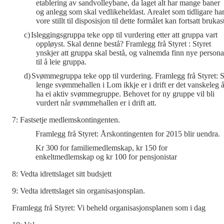
etablering av sandvolleybane, da laget alt har mange baner
og anlegg som skal vedlikeheldast. Arealet som tidligare ha
vore stillt til disposisjon til dette formålet kan fortsatt brukas
c)
Isleggingsgruppa teke opp til vurdering etter att gruppa vart
oppløyst. Skal denne bestå? Framlegg frå Styret : Styret
ynskjer att gruppa skal bestå, og valnemda finn nye persona
til å leie gruppa.
d)
Svømmegruppa teke opp til vurdering. Framlegg frå Styret: 
lenge svømmehallen i Lom ikkje er i drift er det vanskeleg 
ha ei aktiv svømmegruppe. Behovet for ny gruppe vil bli
vurdert når svømmehallen er i drift att.
7: Fastsetje medlemskontingenten.
Framlegg frå Styret: Årskontingenten for 2015 blir uendra.
Kr 300 for
familiemedlemskap, kr 150 for
enkeltmedlemskap og kr 100 for pensjonistar
8: Vedta idrettslaget sitt budsjett
9: Vedta idrettslaget sin organisasjonsplan.
Framlegg frå Styret: Vi beheld organisasjonsplanen som i dag