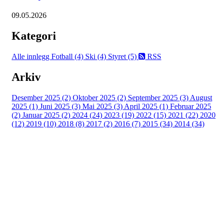
09.05.2026
Kategori
Alle innlegg
Fotball (4)
Ski (4)
Styret (5)
RSS
Arkiv
Desember 2025 (2)
Oktober 2025 (2)
September 2025 (3)
August
2025 (1)
Juni 2025 (3)
Mai 2025 (3)
April 2025 (1)
Februar 2025
(2)
Januar 2025 (2)
2024 (24)
2023 (19)
2022 (15)
2021 (22)
2020
(12)
2019 (10)
2018 (8)
2017 (2)
2016 (7)
2015 (34)
2014 (34)