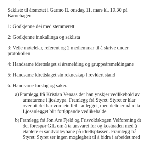
Sakliste til årsmøtet i Garmo IL onsdag 11. mars kl. 19.30 på
Barnehagen
1: Godkjenne dei med stemmerett
2: Godkjenne innkallinga og saklista
3: Velje møteleiar, referent og 2 medlemmar til å skrive under
protokollen
4: Handsame idrettslaget si årsmelding og gruppeårsmeldingane
5: Handsame idrettslaget sin rekneskap i revidert stand
6: Handsame forslag og saker.
a)
Framlegg frå Kristian Venaas der han ynskjer vedlikehold av
armaturene i ljosløypa. Framlegg frå Styret: Styret er klar
over att det har vore ein feil i anlegget, men dette er nå retta
Ljosanlegget blir fortløpande vedlikehalde.
b)
Framlegg frå Jon Are Fjeld og Frisvoldskogen Velforening d
dei forespør GIL om å ta ansvaret for og kostnaden med å
etablere ei sandvolleybane på idrettsplassen. Framlegg frå
Styret: Styret ser ingen moglegheit til å bidra i arbeidet med