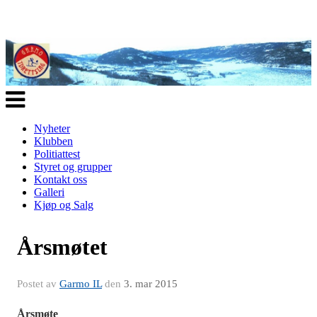
Veksle
navigasjon
Nyheter
Klubben
Politiattest
Styret og grupper
Kontakt oss
Galleri
Kjøp og Salg
Årsmøtet
Postet av
Garmo IL
den
3. mar 2015
Årsmøte