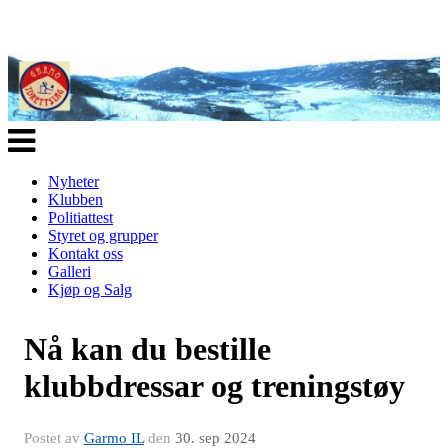
Veksle
navigasjon
Nyheter
Klubben
Politiattest
Styret og grupper
Kontakt oss
Galleri
Kjøp og Salg
Nå kan du bestille
klubbdressar og treningstøy
Postet av
Garmo IL
den
30. sep 2024