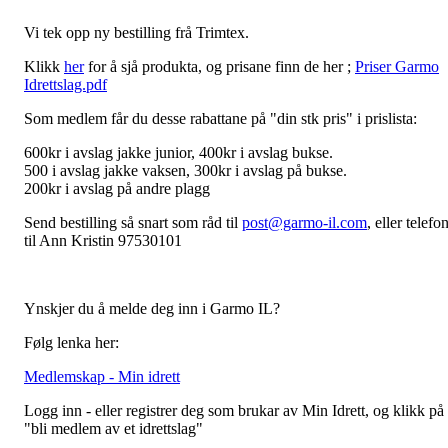
Vi tek opp ny bestilling frå Trimtex.
Klikk
her
for å sjå produkta, og prisane finn de her ;
Priser Garmo
Idrettslag.pdf
Som medlem får du desse rabattane på "din stk pris" i prislista:
600kr i avslag jakke junior, 400kr i avslag bukse.
500 i avslag jakke vaksen, 300kr i avslag på bukse.
200kr i avslag på andre plagg
Send bestilling så snart som råd til
post@garmo-il.com
, eller telefo
til Ann Kristin 97530101
Ynskjer du å melde deg inn i Garmo IL?
Følg lenka her:
Medlemskap - Min idrett
Logg inn - eller registrer deg som brukar av Min Idrett, og klikk på
"bli medlem av et idrettslag"