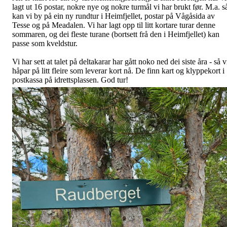
lagt ut 16 postar, nokre nye og nokre turmål vi har brukt før. M.a. s
kan vi by på ein ny rundtur i Heimfjellet, postar på Vågåsida av
Tesse og på Meadalen. Vi har lagt opp til litt kortare turar denne
sommaren, og dei fleste turane (bortsett frå den i Heimfjellet) kan
passe som kveldstur.
Vi har sett at talet på deltakarar har gått noko ned dei siste åra - så v
håpar på litt fleire som leverar kort nå. De finn kart og klyppekort i
postkassa på idrettsplassen. God tur!