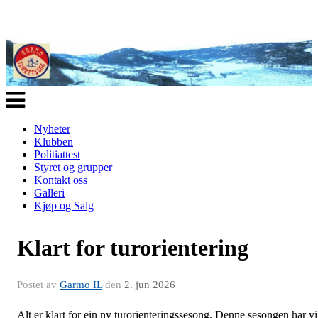
Veksle
navigasjon
Nyheter
Klubben
Politiattest
Styret og grupper
Kontakt oss
Galleri
Kjøp og Salg
Klart for turorientering
Postet av
Garmo IL
den
2. jun 2026
Alt er klart for ein ny turorienteringssesong. Denne sesongen har vi